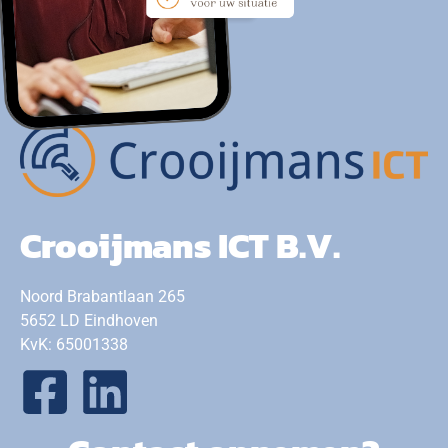
Crooijmans ICT B.V.
Noord Brabantlaan 265
5652 LD Eindhoven
KvK: 65001338