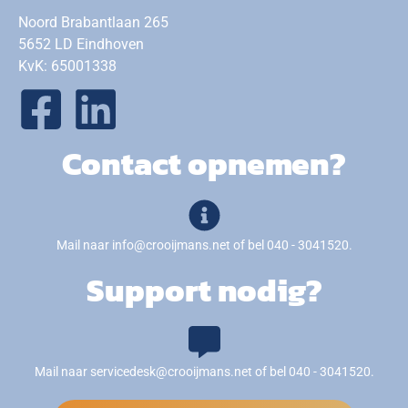
Noord Brabantlaan 265
5652 LD Eindhoven
KvK: 65001338
Contact opnemen?
Mail naar info@crooijmans.net of bel 040 - 3041520.
Support nodig?
Mail naar servicedesk@crooijmans.net of bel 040 - 3041520.