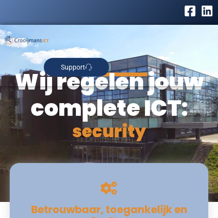
Support
Wij regelen jouw
complete ICT:
security
Betrouwbaar, toegankelijk en