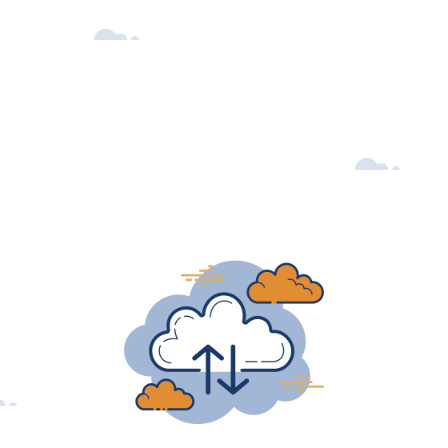
Onze diensten
 hoofd in de wolken en de IC
cloud.