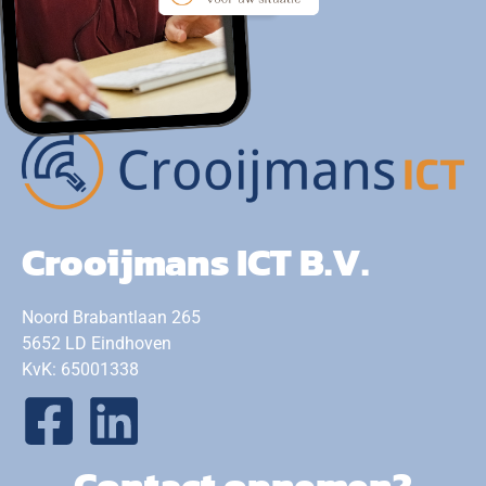
Crooijmans ICT B.V.
Noord Brabantlaan 265
5652 LD Eindhoven
KvK: 65001338
Contact opnemen?