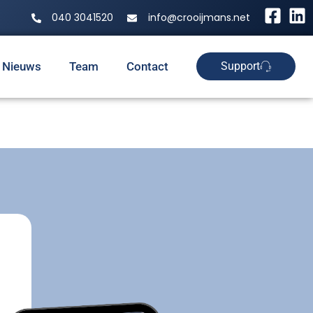
040 3041520
info@crooijmans.net
Nieuws
Team
Contact
Support