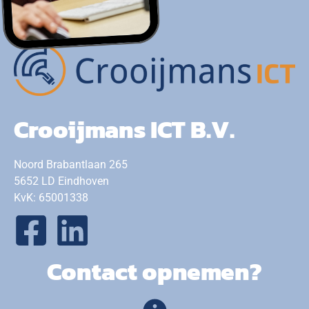
Crooijmans ICT B.V.
Noord Brabantlaan 265
5652 LD Eindhoven
KvK: 65001338
Contact opnemen?